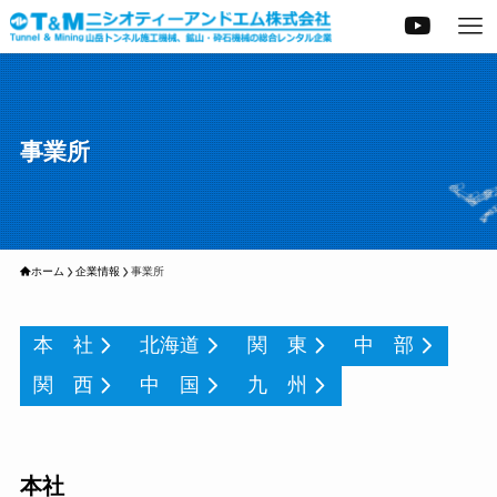
事業所
ホーム
企業情報
事業所
本 社
北海道
関 東
中 部
関 西
中 国
九 州
本社