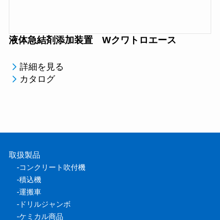
液体急結剤添加装置 Wクワトロエース
詳細を見る
カタログ
取扱製品
-
コンクリート吹付機
-
積込機
-
運搬車
-
ドリルジャンボ
-
ケミカル商品