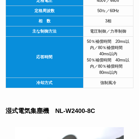
定格電圧
400V／440V
定格周波数
50㎐／60Hz
相 数
3相
主な制御方法
電圧制御／力率制御
50％補償時間 20ms以
内／80％補償時間
40ms以内
応答時間
50％補償時間 40ms以
内／80％補償時間
80ms以内
冷却方式
強制風冷
湿式電気集塵機 NL-W2400-8C