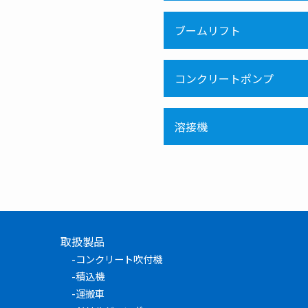
ブームリフト
コンクリートポンプ
溶接機
取扱製品
-
コンクリート吹付機
-
積込機
-
運搬車