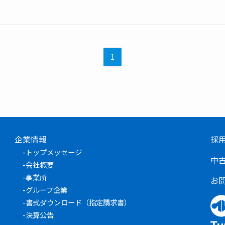
1
企業情報
採
-
トップメッセージ
中
-
会社概要
-
事業所
お
-
グループ企業
-
書式ダウンロード（指定請求書）
-
決算公告